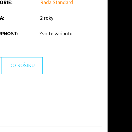
ORIE
:
Řada Standard
A
:
2 roky
PNOST:
Zvolte variantu
DO KOŠÍKU