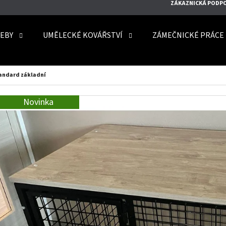
ZÁKAZNICKÁ PODP
EBY
UMĚLECKÉ KOVÁŘSTVÍ
ZÁMEČNICKÉ PRÁCE
O POTŘEBUJETE NAJÍT?
tandard základní
Novinka
HLEDAT
DOPORUČUJEME