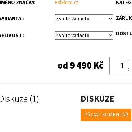
JMÉNO ZNAČKY
:
Psiklece.cz
KATEG
ZÁRUK
VARIANTA :
DOSTU
VELIKOST :
od
9 490 Kč
Diskuze (1)
DISKUZE
PŘIDAT KOMENTÁŘ
V