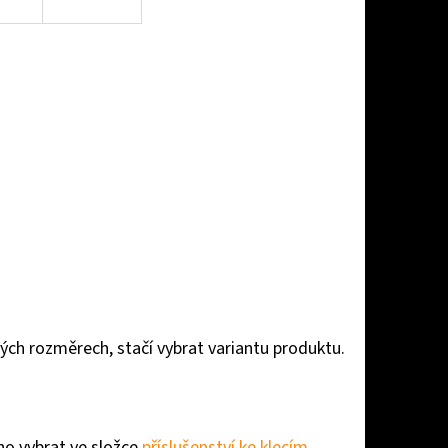
ných rozměrech, stačí vybrat variantu produktu.
o vybrat ve složce
příslušenství ke klecím
,