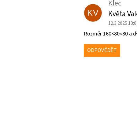
Ý
Klec
P
KV
Květa Va
I
S
12.3.2025 13:0
D
Rozměr 160×80×80 a dvíř
I
S
ODPOVĚDĚT
K
U
Z
Í