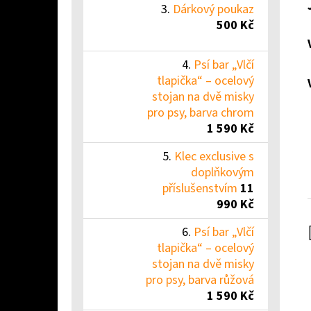
Dárkový poukaz
500 Kč
Psí bar „Vlčí
tlapička“ – ocelový
stojan na dvě misky
pro psy, barva chrom
1 590 Kč
Klec exclusive s
doplňkovým
příslušenstvím
11
990 Kč
Psí bar „Vlčí
tlapička“ – ocelový
stojan na dvě misky
pro psy, barva růžová
1 590 Kč