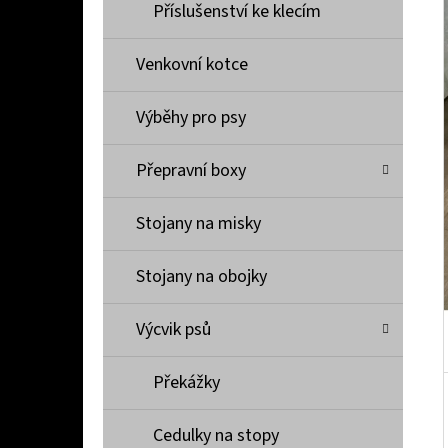
Í
Příslušenství ke klecím
P
A
Venkovní kotce
PŘÍVĚŠEK KOVADLINKA PRO ŠTĚSTÍ
N
1 000 Kč
Výběhy pro psy
E
L
Přepravní boxy
Stojany na misky
Stojany na obojky
Výcvik psů
Překážky
Cedulky na stopy