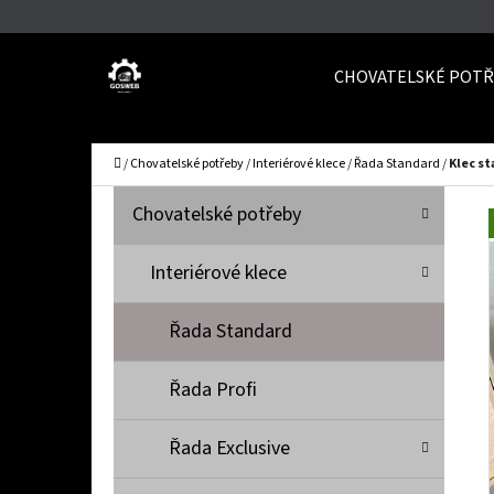
K
Přejít
O
Zpět
Zpět
na
CHOVATELSKÉ POTŘ
Š
do
do
obsah
Í
obchodu
obchodu
C
K
Domů
/
Chovatelské potřeby
/
Interiérové klece
/
Řada Standard
/
Klec s
P
K
Přeskočit
Chovatelské potřeby
A
O
kategorie
T
S
Interiérové klece
E
T
G
Řada Standard
O
R
R
A
Řada Profi
I
N
E
N
Řada Exclusive