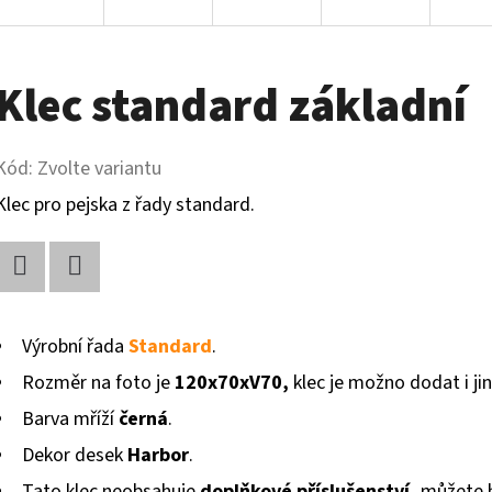
Klec standard základní
Kód:
Zvolte variantu
Klec pro pejska z řady standard.
Twitter
Facebook
Výrobní řada
Standard
.
Rozměr na foto je
120x70xV70,
klec je možno dodat i ji
Barva mříží
černá
.
Dekor desek
Harbor
.
Tato klec neobsahuje
doplňkové příslušenství,
můžete h