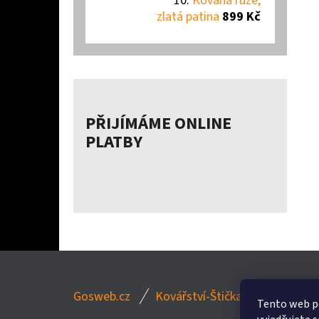
Kovaná růže,
zlatá patina
899 Kč
PŘIJÍMÁME ONLINE
PLATBY
Z
Gosweb.cz
Kovářství-Štička.cz
Psiklec
Á
Tento web p