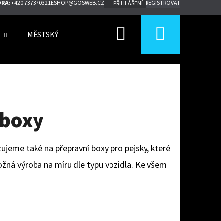
ORA:
+420 737370321
ESHOP@GOSWEB.CZ
REGISTROVAT
PŘIHLÁŠENÍ
Hledat
Nákupn
MĚSTSKÝ MOBILIÁŘ
NÁBYTEK
ZAHRADA
košík
 boxy
ujeme také na přepravní boxy pro pejsky, které
ožná výroba na míru dle typu vozidla. Ke všem
Následující