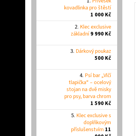
Přívěšek
kovadlinka pro štěstí
1 000 Kč
Klec exclusive
základní
9 990 Kč
Dárkový poukaz
500 Kč
Psí bar „Vlčí
tlapička“ – ocelový
stojan na dvě misky
pro psy, barva chrom
1 590 Kč
Klec exclusive s
doplňkovým
příslušenstvím
11