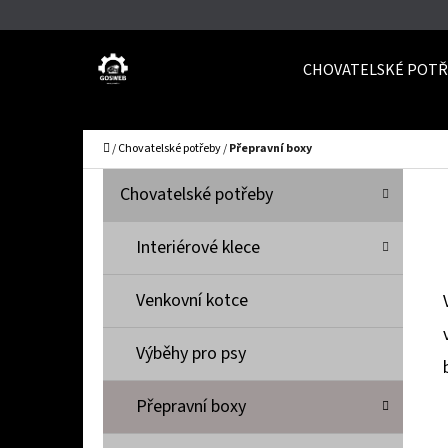
K
Přejít
O
Zpět
Zpět
na
CHOVATELSKÉ POTŘ
Š
do
do
obsah
Í
obchodu
obchodu
C
K
Domů
/
Chovatelské potřeby
/
Přepravní boxy
P
K
Přeskočit
Chovatelské potřeby
A
O
kategorie
T
S
Interiérové klece
E
T
G
Venkovní kotce
O
R
R
A
Výběhy pro psy
I
N
E
N
Přepravní boxy