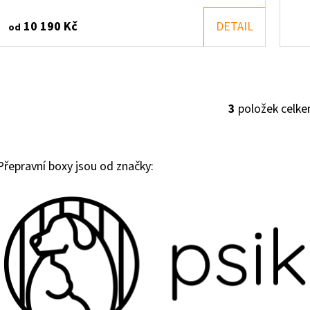
10 190 Kč
DETAIL
od
3
položek celk
O
V
L
Přepravní boxy jsou od značky:
Á
D
A
C
Í
P
R
V