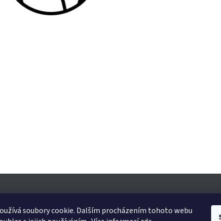
K
Y
V
Ý
P
I
S
U
e.cz
oužívá soubory cookie. Dalším procházením tohoto webu