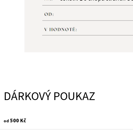
K
T
Ů
DÁRKOVÝ POUKAZ
500 Kč
od