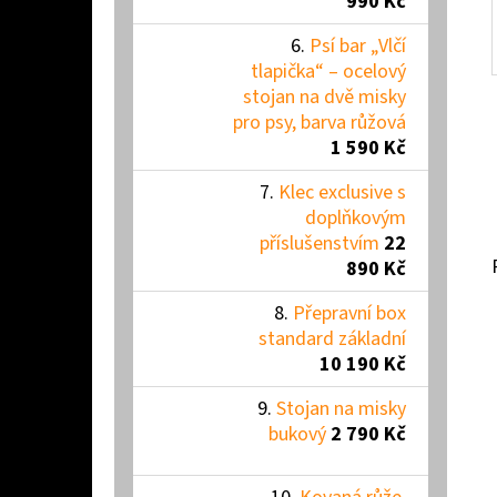
990 Kč
Psí bar „Vlčí
tlapička“ – ocelový
stojan na dvě misky
pro psy, barva růžová
1 590 Kč
Klec exclusive s
doplňkovým
příslušenstvím
22
890 Kč
Přepravní box
standard základní
10 190 Kč
Stojan na misky
bukový
2 790 Kč