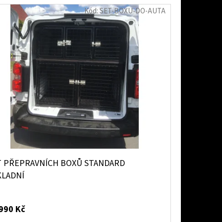
Kód:
SET-BOXU-DO-AUTA
T PŘEPRAVNÍCH BOXŮ STANDARD
KLADNÍ
990 Kč