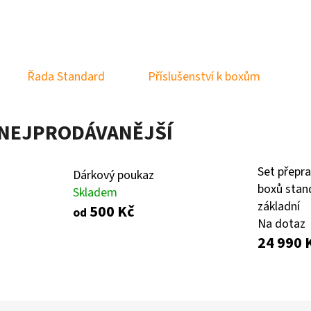
KLEC EXCLUSIVE ZÁKLADNÍ
DÁRKOVÝ POUKAZ
9 990 Kč
500 Kč
Řada Standard
Příslušenství k boxům
NEJPRODÁVANĚJŠÍ
Set přepra
Dárkový poukaz
boxů stan
Skladem
základní
500 Kč
od
Na dotaz
24 990 