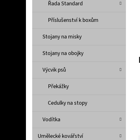
Í
Řada Standard
P
A
Příslušenství k boxům
PŘÍVĚŠEK KOVADLINKA PRO ŠTĚSTÍ
N
1 000 Kč
Stojany na misky
E
L
Stojany na obojky
Výcvik psů
Překážky
Cedulky na stopy
Vodítka
Umělecké kovářství