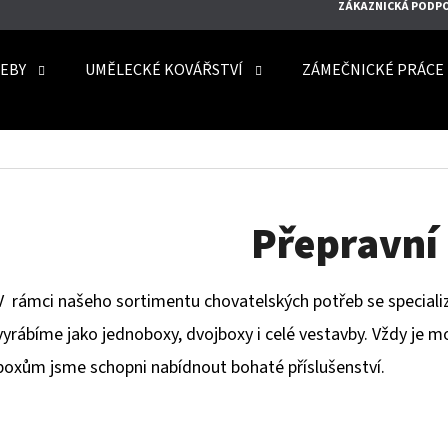
ZÁKAZNICKÁ PODP
EBY
UMĚLECKÉ KOVÁŘSTVÍ
ZÁMEČNICKÉ PRÁCE
O POTŘEBUJETE NAJÍT?
HLEDAT
Přepravní
V rámci našeho sortimentu chovatelských potřeb se specializ
DOPORUČUJEME
vyrábíme jako jednoboxy, dvojboxy i celé vestavby. Vždy je m
boxům jsme schopni nabídnout bohaté příslušenství.