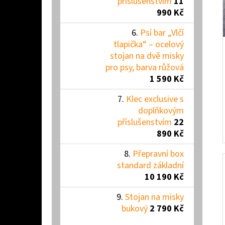
příslušenstvím
11
990 Kč
Psí bar „Vlčí
tlapička“ – ocelový
stojan na dvě misky
pro psy, barva růžová
1 590 Kč
Klec exclusive s
doplňkovým
příslušenstvím
22
890 Kč
Přepravní box
standard základní
10 190 Kč
Stojan na misky
bukový
2 790 Kč