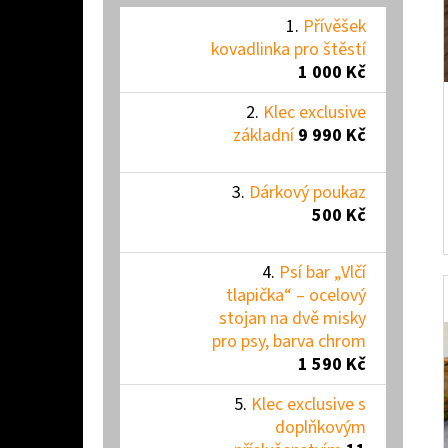
Přívěšek
kovadlinka pro štěstí
1 000 Kč
Klec exclusive
základní
9 990 Kč
Dárkový poukaz
500 Kč
Psí bar „Vlčí
tlapička“ – ocelový
stojan na dvě misky
pro psy, barva chrom
1 590 Kč
Klec exclusive s
doplňkovým