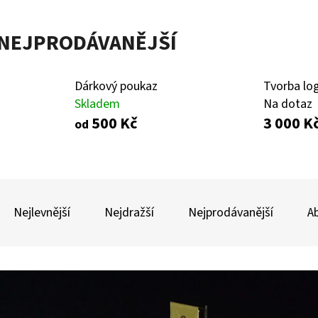
NEJPRODÁVANĚJŠÍ
KLEC EXCLUSIVE ZÁKLADNÍ
DÁRKOVÝ POUKAZ
9 990 Kč
500 Kč
Dárkový poukaz
Tvorba lo
Skladem
Na dotaz
500 Kč
3 000 K
od
Ř
A
Nejlevnější
Nejdražší
Nejprodávanější
A
Z
E
V
N
Ý
Í