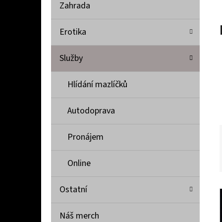
Í
Zahrada
P
A
Erotika
PŘÍVĚŠEK KOVADLINKA PRO ŠTĚSTÍ
N
1 000 Kč
Služby
E
L
Hlídání mazlíčků
Autodoprava
Pronájem
Online
Ostatní
Náš merch