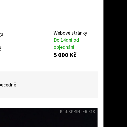
Webové stránky
ga
Do 14dní od
objednání
č
5 000 Kč
becedně
Kód:
SPRINTER-318