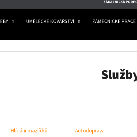
ZÁKAZNICKÁ PODP
EBY
UMĚLECKÉ KOVÁŘSTVÍ
ZÁMEČNICKÉ PRÁCE
O POTŘEBUJETE NAJÍT?
HLEDAT
Služb
DOPORUČUJEME
Hlídání mazlíčků
Autodoprava