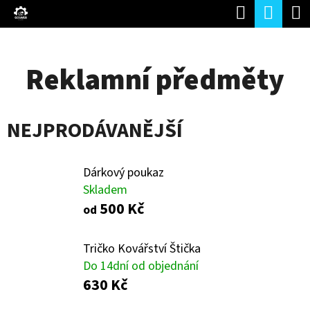
K
Hledat
Náku
Přejít
O
Zpět
Zpět
na
koší
Š
obsah
Reklamní předměty
Í
C
K
O
NEJPRODÁVANĚJŠÍ
P
O
T
Dárkový poukaz
Skladem
Ř
500 Kč
od
E
B
Tričko Kovářství Štička
U
Do 14dní od objednání
630 Kč
J