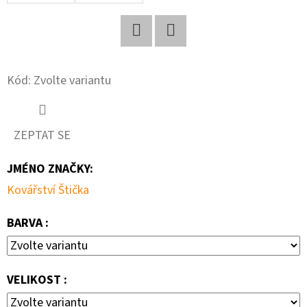
D
O
Twitter
Facebook
P
Kód:
Zvolte variantu
O
R
U
ZEPTAT SE
Č
U
JMÉNO ZNAČKY
:
J
E
Kovářství Štička
M
BARVA :
E
PŘEPRAVNÍ
VELIKOST :
BOX
STANDARD