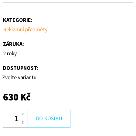
ZÁKLADNÍ
10
190
KATEGORIE
:
Kč
Reklamní předměty
ZÁRUKA
:
2 roky
DOSTUPNOST:
Zvolte variantu
630 Kč
DO KOŠÍKU