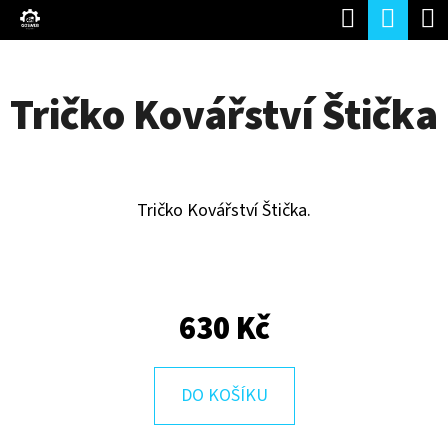
K
Hledat
Náku
Přejít
O
Zpět
Zpět
na
koší
Š
obsah
Tričko Kovářství Štička
Í
C
K
O
P
Tričko Kovářství Štička.
O
T
Ř
E
630 Kč
B
U
DO KOŠÍKU
J