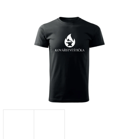
E
T
E
N
A
J
Í
T
?
HLEDAT