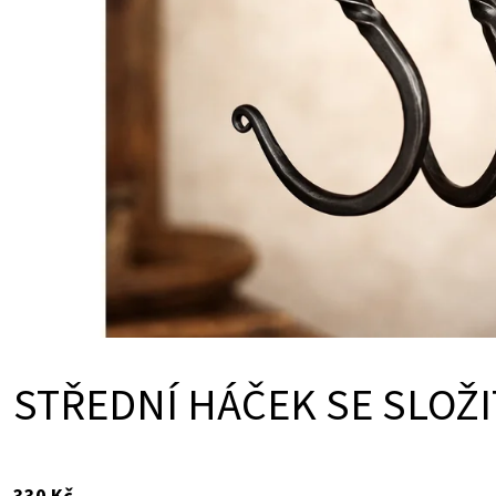
U
Ů
K
T
Ů
STŘEDNÍ HÁČEK SE SLOŽ