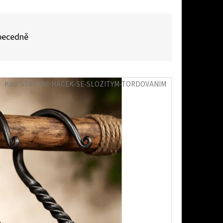
becedně
Kód:
STREDNI-HACEK-SE-SLOZITYM-TORDOVANIM