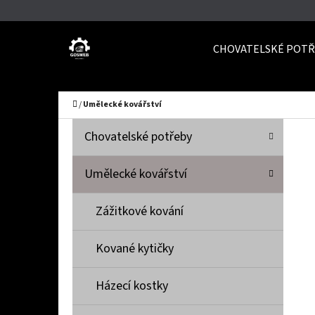
K
Přejít
O
Zpět
Zpět
na
CHOVATELSKÉ POTŘ
Š
do
do
obsah
Í
obchodu
obchodu
C
K
Domů
/
Umělecké kovářství
P
K
Přeskočit
Chovatelské potřeby
A
O
kategorie
T
S
Umělecké kovářství
E
T
G
Zážitkové kování
O
R
R
A
Kované kytičky
I
N
E
N
Házecí kostky