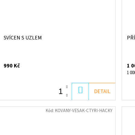
SVÍCEN S UZLEM
PŘ
990 Kč
1 0
Měr
1 00
cena
DO
DETAIL
KOŠÍKU
Kód:
KOVANY-VESAK-CTYRI-HACKY