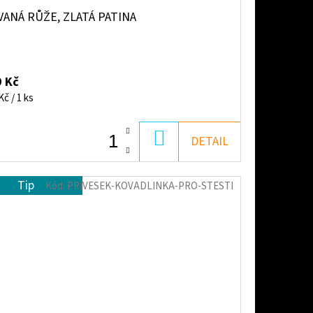
ANÁ RŮŽE, ZLATÁ PATINA
 Kč
ná
Kč / 1 ks
:
DO
DETAIL
KOŠÍKU
Tip
Kód:
PRIVESEK-KOVADLINKA-PRO-STESTI