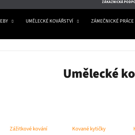
ZÁKAZNICKÁ PODP
EBY
UMĚLECKÉ KOVÁŘSTVÍ
ZÁMEČNICKÉ PRÁCE
O POTŘEBUJETE NAJÍT?
HLEDAT
Umělecké ko
DOPORUČUJEME
Zážitkové kování
Kované kytičky