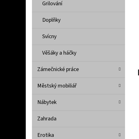
Í
Grilování
P
A
Doplňky
PŘÍVĚŠEK KOVADLINKA PRO ŠTĚSTÍ
N
1 000 Kč
Svícny
E
L
Věšáky a háčky
Zámečnické práce
Městský mobiliář
Nábytek
Zahrada
Erotika