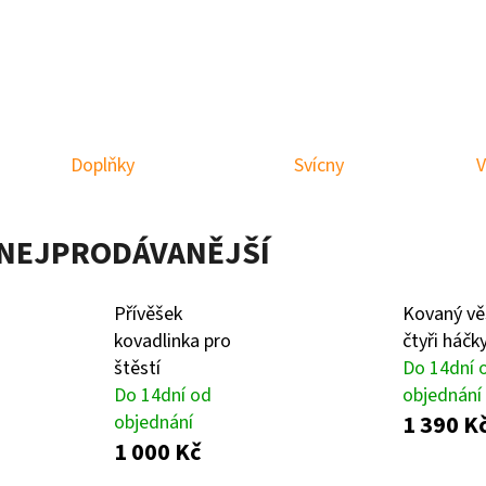
KLEC EXCLUSIVE ZÁKLADNÍ
DÁRKOVÝ POUKAZ
9 990 Kč
500 Kč
Doplňky
Svícny
V
NEJPRODÁVANĚJŠÍ
Přívěšek
Kovaný vě
kovadlinka pro
čtyři háčk
štěstí
Do 14dní 
Do 14dní od
objednání
1 390 K
objednání
1 000 Kč