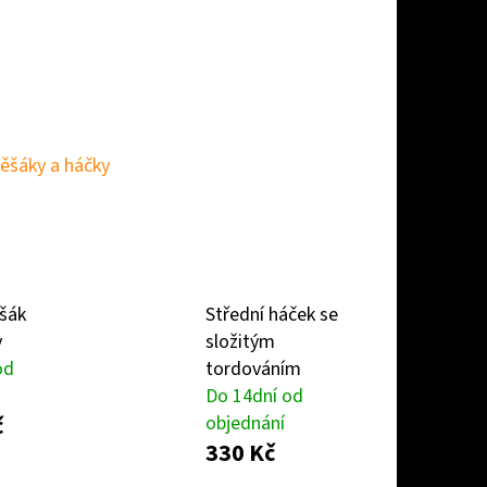
ěšáky a háčky
šák
Střední háček se
y
složitým
od
tordováním
Do 14dní od
č
objednání
330 Kč