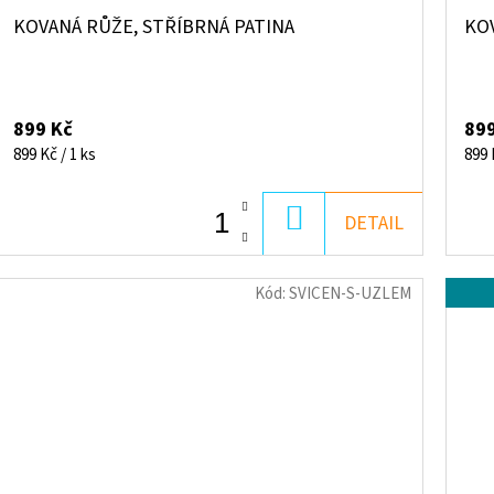
KOVANÁ RŮŽE, STŘÍBRNÁ PATINA
KOV
899 Kč
899
Měrná
Měr
899 Kč / 1 ks
899 
cena:
cena
DO
DETAIL
KOŠÍKU
Kód:
SVICEN-S-UZLEM