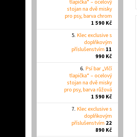
tlapička“ – ocelový
stojan na dvě misky
pro psy, barva chrom
1 590 Kč
Klec exclusive s
doplňkovým
příslušenstvím
11
990 Kč
Psí bar „Vlčí
tlapička“ – ocelový
stojan na dvě misky
pro psy, barva růžová
1 590 Kč
Klec exclusive s
doplňkovým
příslušenstvím
22
890 Kč