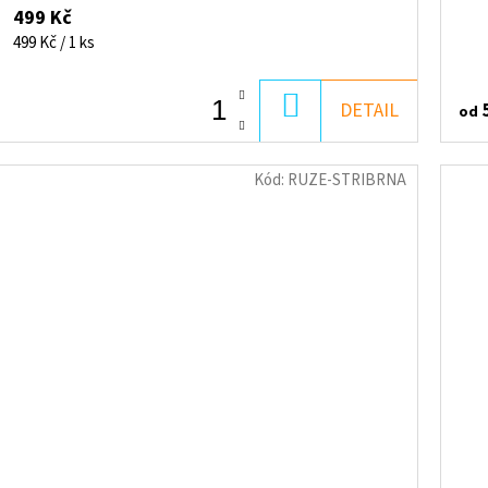
499 Kč
Měrná
499 Kč / 1 ks
cena:
DO
DETAIL
od
KOŠÍKU
Kód:
RUZE-STRIBRNA