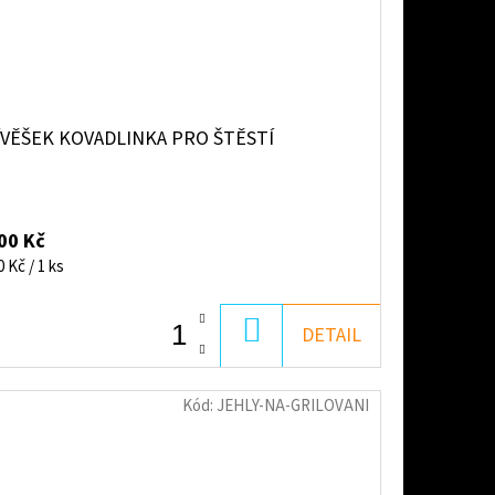
ÍVĚŠEK KOVADLINKA PRO ŠTĚSTÍ
00 Kč
ná
0 Kč / 1 ks
:
DO
DETAIL
KOŠÍKU
Kód:
JEHLY-NA-GRILOVANI