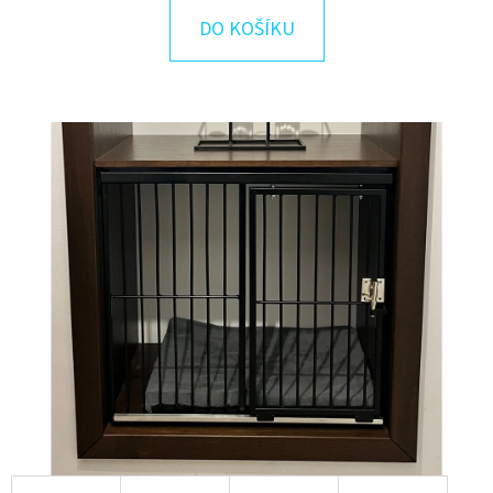
E
DO KOŠÍKU
T
E
N
A
J
Í
T
?
HLEDAT