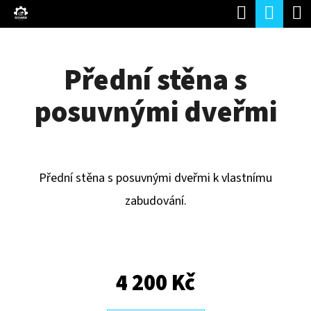
K
Hledat
Náku
Přejít
O
Zpět
Zpět
na
koší
Š
obsah
Přední stěna s
Í
C
K
posuvnými dveřmi
O
P
O
T
Přední stěna s posuvnými dveřmi k vlastnímu
Ř
zabudování.
E
B
U
4 200 Kč
J