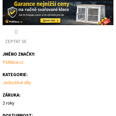
TLAPIČKA“
–
OCELOVÝ
STOJAN
NA
DVĚ
MISKY
PRO
PSY,
ZEPTAT SE
BARVA
RŮŽOVÁ
JMÉNO ZNAČKY
:
1
590
Psiklece.cz
Kč
KATEGORIE
:
Jednotlivé díly
ZÁRUKA
:
2 roky
DOSTUPNOST: