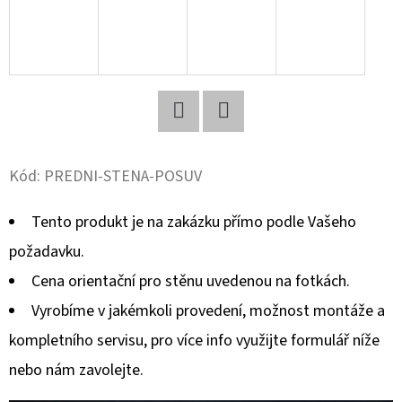
D
O
P
O
R
Twitter
Facebook
U
Kód:
PREDNI-STENA-POSUV
Č
U
Tento produkt je na zakázku přímo podle Vašeho
J
E
požadavku.
M
Cena orientační pro stěnu uvedenou na fotkách.
E
Vyrobíme v jakémkoli provedení, možnost montáže a
kompletního servisu, pro více info využijte formulář níže
PSÍ
nebo nám zavolejte.
BAR
„VLČÍ