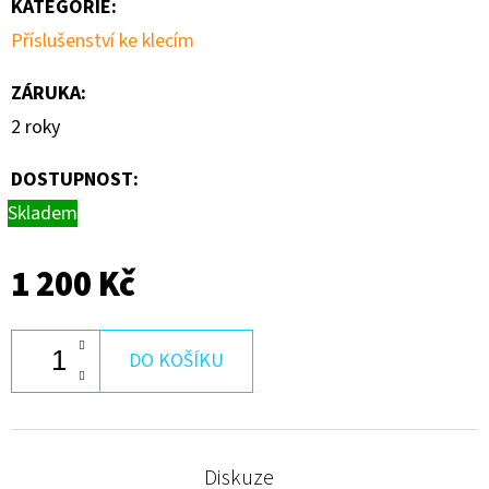
KATEGORIE
:
ŠTĚSTÍ
Příslušenství ke klecím
1
000
Kč
ZÁRUKA
:
2 roky
DOSTUPNOST:
Skladem
1 200 Kč
DO KOŠÍKU
Diskuze