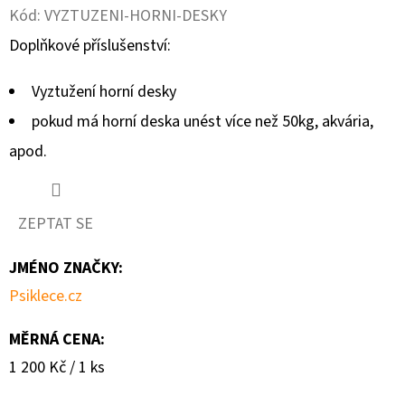
Kód:
VYZTUZENI-HORNI-DESKY
D
Doplňkové příslušenství:
O
P
Vyztužení horní desky
O
pokud má horní deska unést více než 50kg, akvária,
R
apod.
U
Č
U
ZEPTAT SE
J
E
JMÉNO ZNAČKY
:
M
Psiklece.cz
E
MĚRNÁ CENA:
Měrná
PŘÍVĚŠEK
1 200 Kč / 1 ks
KOVADLINKA
cena:
PRO