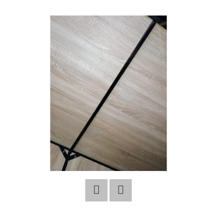
E
T
E
N
A
J
Í
T
?
HLEDAT
Twitter
Facebook